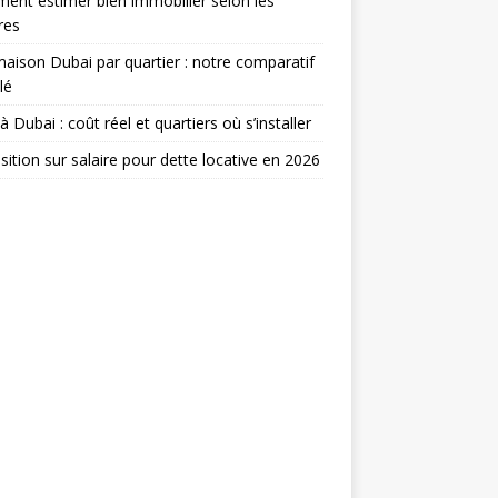
nt estimer bien immobilier selon les
res
maison Dubai par quartier : notre comparatif
lé
 à Dubai : coût réel et quartiers où s’installer
ition sur salaire pour dette locative en 2026